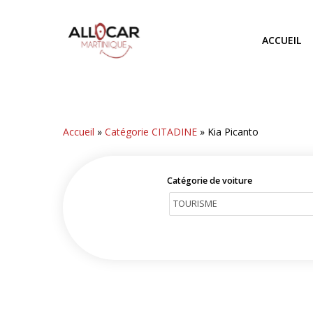
Skip
to
ACCUEIL
main
content
Accueil
»
Catégorie CITADINE
»
Kia Picanto
Catégorie de voiture