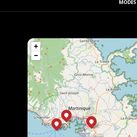
MODES 
+
−