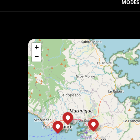
MODES 
+
−