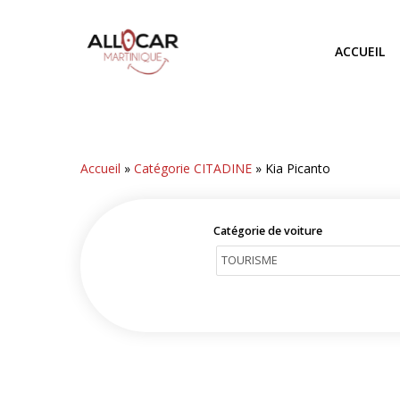
Skip
to
ACCUEIL
main
content
Accueil
»
Catégorie CITADINE
»
Kia Picanto
Catégorie de voiture