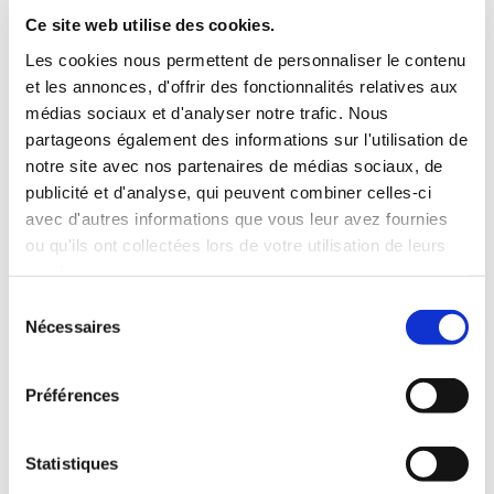
INCLUS À LA LOCATION
Ce site web utilise des cookies.
Les cookies nous permettent de personnaliser le contenu
et les annonces, d'offrir des fonctionnalités relatives aux
Killométrage illimité
médias sociaux et d'analyser notre trafic. Nous
Assurance tous risques (hors franchise)
partageons également des informations sur l'utilisation de
Carburant : plein à rendre plein
notre site avec nos partenaires de médias sociaux, de
CONDITIONS DE LOCATION
publicité et d'analyse, qui peuvent combiner celles-ci
avec d'autres informations que vous leur avez fournies
ou qu'ils ont collectées lors de votre utilisation de leurs
Age minimum :20 ans
services.
Années de permis :2 ans
ASSURANCE
Sélection
Nécessaires
du
consentement
Franchise :1000 €
Préférences
Caution :1000 €
Statistiques