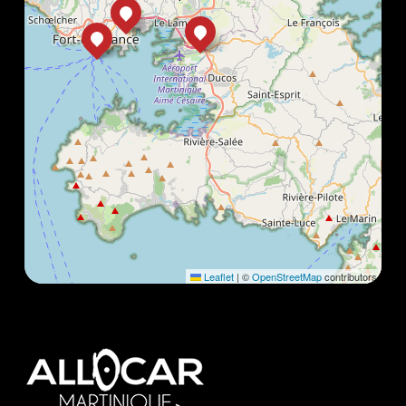
Leaflet
|
©
OpenStreetMap
contributors