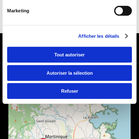
Marketing
Afficher les détails
MODES DE PAIEMENT
Tout autoriser
+
Autoriser la sélection
−
Refuser