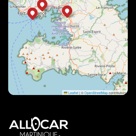
Leaflet
|
©
OpenStreetMap
contributors