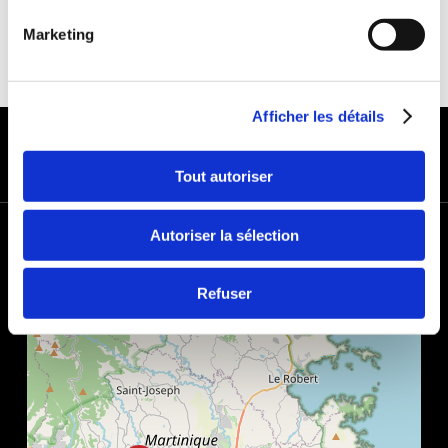
Marketing
Afficher les détails
MODES DE PAIEMENT
Tout autoriser
+
Autoriser la sélection
−
Refuser