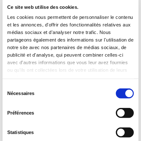
INCLUS À LA LOCATION
Ce site web utilise des cookies.
Les cookies nous permettent de personnaliser le contenu
et les annonces, d'offrir des fonctionnalités relatives aux
Killométrage illimité
médias sociaux et d'analyser notre trafic. Nous
Assurance tous risques (hors franchise)
partageons également des informations sur l'utilisation de
Carburant : plein à rendre plein
notre site avec nos partenaires de médias sociaux, de
CONDITIONS DE LOCATION
publicité et d'analyse, qui peuvent combiner celles-ci
avec d'autres informations que vous leur avez fournies
ou qu'ils ont collectées lors de votre utilisation de leurs
Age minimum :20 ans
services.
Années de permis :2 ans
ASSURANCE
Sélection
Nécessaires
du
consentement
Franchise :1000 €
Préférences
Caution :1000 €
Statistiques