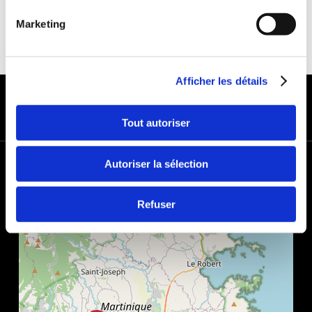
Marketing
Afficher les détails
MODES DE PAIEMENT
Tout autoriser
+
Autoriser la sélection
−
Refuser