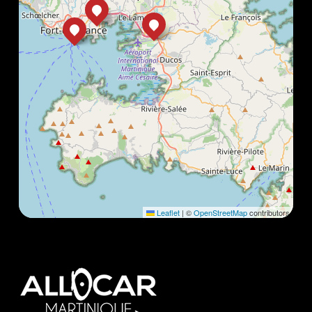
Leaflet
|
©
OpenStreetMap
contributors