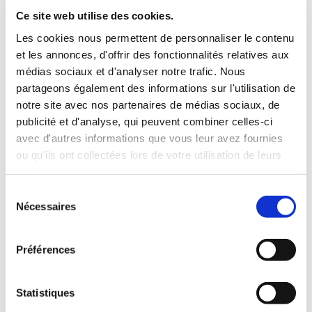
INCLUS À LA LOCATION
Ce site web utilise des cookies.
Les cookies nous permettent de personnaliser le contenu
et les annonces, d'offrir des fonctionnalités relatives aux
Killométrage illimité
médias sociaux et d'analyser notre trafic. Nous
Assurance tous risques (hors franchise)
partageons également des informations sur l'utilisation de
Carburant : plein à rendre plein
notre site avec nos partenaires de médias sociaux, de
CONDITIONS DE LOCATION
publicité et d'analyse, qui peuvent combiner celles-ci
avec d'autres informations que vous leur avez fournies
ou qu'ils ont collectées lors de votre utilisation de leurs
Age minimum :20 ans
services.
Années de permis :2 ans
ASSURANCE
Sélection
Nécessaires
du
consentement
Franchise :1000 €
Préférences
Caution :1000 €
Statistiques