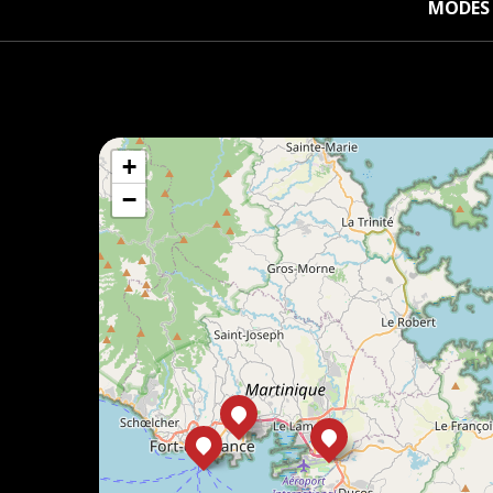
MODES 
+
−