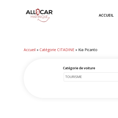
Skip
to
ACCUEIL
main
content
Accueil
»
Catégorie CITADINE
»
Kia Picanto
Catégorie de voiture