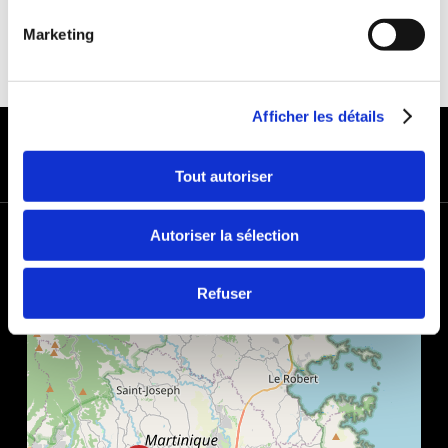
Marketing
Afficher les détails
MODES DE PAIEMENT
Tout autoriser
+
Autoriser la sélection
−
Refuser