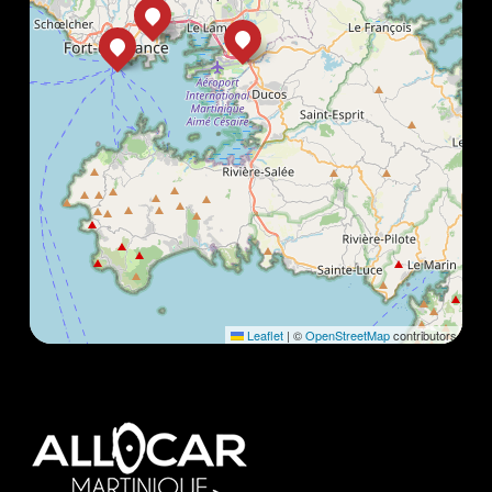
Leaflet
|
©
OpenStreetMap
contributors