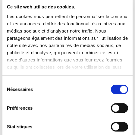
INCLUS À LA LOCATION
Ce site web utilise des cookies.
Les cookies nous permettent de personnaliser le contenu
et les annonces, d'offrir des fonctionnalités relatives aux
Killométrage illimité
médias sociaux et d'analyser notre trafic. Nous
Assurance tous risques (hors franchise)
partageons également des informations sur l'utilisation de
Carburant : plein à rendre plein
notre site avec nos partenaires de médias sociaux, de
CONDITIONS DE LOCATION
publicité et d'analyse, qui peuvent combiner celles-ci
avec d'autres informations que vous leur avez fournies
ou qu'ils ont collectées lors de votre utilisation de leurs
Age minimum :20 ans
services.
Années de permis :2 ans
ASSURANCE
Sélection
Nécessaires
du
consentement
Franchise :1000 €
Préférences
Caution :1000 €
Statistiques