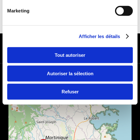
Marketing
Afficher les détails
MODES DE PAIEMENT
Tout autoriser
+
Autoriser la sélection
−
Refuser