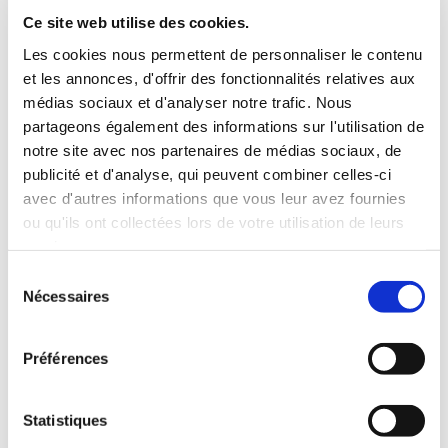
INCLUS À LA LOCATION
Ce site web utilise des cookies.
Les cookies nous permettent de personnaliser le contenu
et les annonces, d'offrir des fonctionnalités relatives aux
Killométrage illimité
médias sociaux et d'analyser notre trafic. Nous
Assurance tous risques (hors franchise)
partageons également des informations sur l'utilisation de
Carburant : plein à rendre plein
notre site avec nos partenaires de médias sociaux, de
CONDITIONS DE LOCATION
publicité et d'analyse, qui peuvent combiner celles-ci
avec d'autres informations que vous leur avez fournies
ou qu'ils ont collectées lors de votre utilisation de leurs
Age minimum :20 ans
services.
Années de permis :2 ans
ASSURANCE
Sélection
Nécessaires
du
consentement
Franchise :1000 €
Préférences
Caution :1000 €
Statistiques