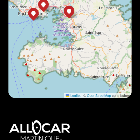
Leaflet
|
©
OpenStreetMap
contributors