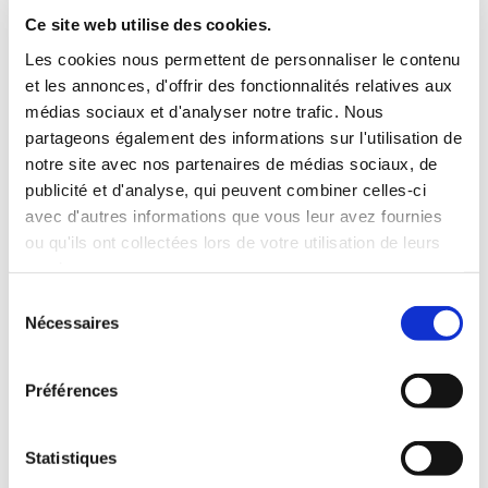
INCLUS À LA LOCATION
Ce site web utilise des cookies.
Les cookies nous permettent de personnaliser le contenu
et les annonces, d'offrir des fonctionnalités relatives aux
Killométrage illimité
médias sociaux et d'analyser notre trafic. Nous
Assurance tous risques (hors franchise)
partageons également des informations sur l'utilisation de
Carburant : plein à rendre plein
notre site avec nos partenaires de médias sociaux, de
CONDITIONS DE LOCATION
publicité et d'analyse, qui peuvent combiner celles-ci
avec d'autres informations que vous leur avez fournies
ou qu'ils ont collectées lors de votre utilisation de leurs
Age minimum :20 ans
services.
Années de permis :2 ans
ASSURANCE
Sélection
Nécessaires
du
consentement
Franchise :1000 €
Préférences
Caution :1000 €
Statistiques