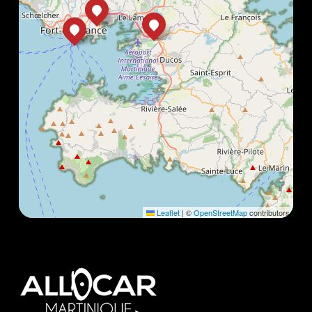
Leaflet
|
©
OpenStreetMap
contributors