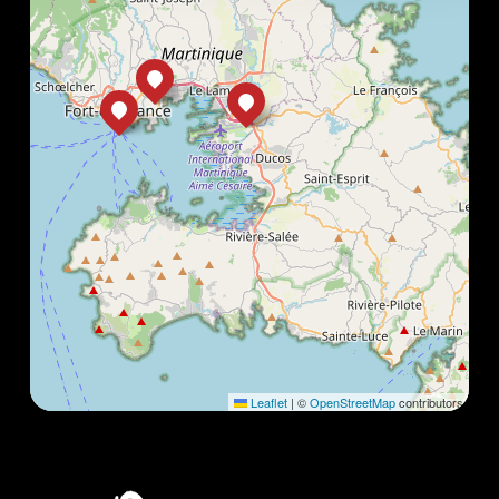
Leaflet
|
©
OpenStreetMap
contributors