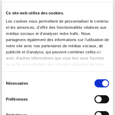
INCLUS À LA LOCATION
Ce site web utilise des cookies.
Les cookies nous permettent de personnaliser le contenu
Killométrage illimité
et les annonces, d'offrir des fonctionnalités relatives aux
Assurance tous risques (hors franchise)
médias sociaux et d'analyser notre trafic. Nous
Carburant : plein à rendre plein
partageons également des informations sur l'utilisation de
CONDITIONS DE LOCATION
notre site avec nos partenaires de médias sociaux, de
publicité et d'analyse, qui peuvent combiner celles-ci
avec d'autres informations que vous leur avez fournies
Age minimum :20 ans
ou qu'ils ont collectées lors de votre utilisation de leurs
Années de permis :2 ans
services.
ASSURANCE
Sélection
Nécessaires
du
Franchise :1000 €
consentement
Caution :1000 €
Préférences