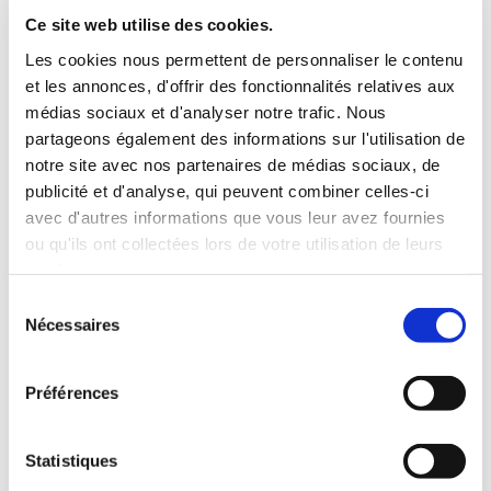
INCLUS À LA LOCATION
Ce site web utilise des cookies.
Les cookies nous permettent de personnaliser le contenu
et les annonces, d'offrir des fonctionnalités relatives aux
Killométrage illimité
médias sociaux et d'analyser notre trafic. Nous
Assurance tous risques (hors franchise)
partageons également des informations sur l'utilisation de
Carburant : plein à rendre plein
notre site avec nos partenaires de médias sociaux, de
CONDITIONS DE LOCATION
publicité et d'analyse, qui peuvent combiner celles-ci
avec d'autres informations que vous leur avez fournies
ou qu'ils ont collectées lors de votre utilisation de leurs
Age minimum :20 ans
services.
Années de permis :2 ans
ASSURANCE
Sélection
Nécessaires
du
consentement
Franchise :1000 €
Préférences
Caution :1000 €
Statistiques