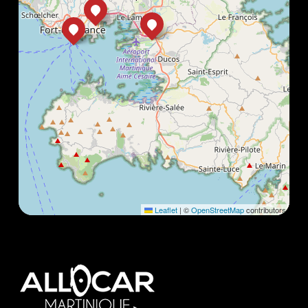
Leaflet
|
©
OpenStreetMap
contributors