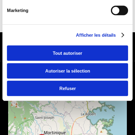
Marketing
Afficher les détails
MODES DE PAIEMENT
Tout autoriser
+
Autoriser la sélection
−
Refuser