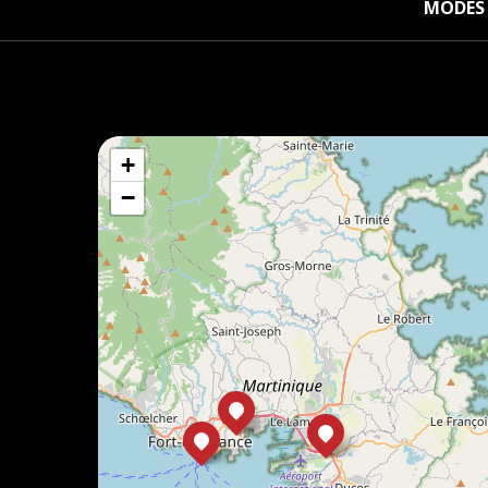
MODES 
+
−