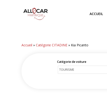
Skip
to
ACCUEIL
main
content
Accueil
»
Catégorie CITADINE
»
Kia Picanto
Catégorie de voiture