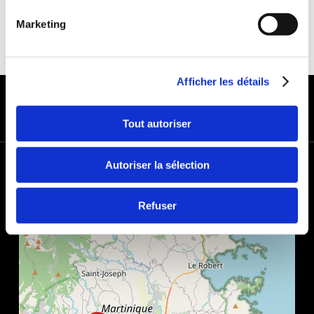
Marketing
Afficher les détails
MODES DE PAIEMENT
Tout autoriser
+
Autoriser la sélection
−
Refuser