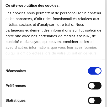
INCLUS À LA LOCATION
Ce site web utilise des cookies.
Les cookies nous permettent de personnaliser le contenu
et les annonces, d'offrir des fonctionnalités relatives aux
Killométrage illimité
médias sociaux et d'analyser notre trafic. Nous
Assurance tous risques (hors franchise)
partageons également des informations sur l'utilisation de
Carburant : plein à rendre plein
notre site avec nos partenaires de médias sociaux, de
CONDITIONS DE LOCATION
publicité et d'analyse, qui peuvent combiner celles-ci
avec d'autres informations que vous leur avez fournies
ou qu'ils ont collectées lors de votre utilisation de leurs
Age minimum :20 ans
services.
Années de permis :2 ans
ASSURANCE
Sélection
Nécessaires
du
consentement
Franchise :1000 €
Préférences
Caution :1000 €
Statistiques