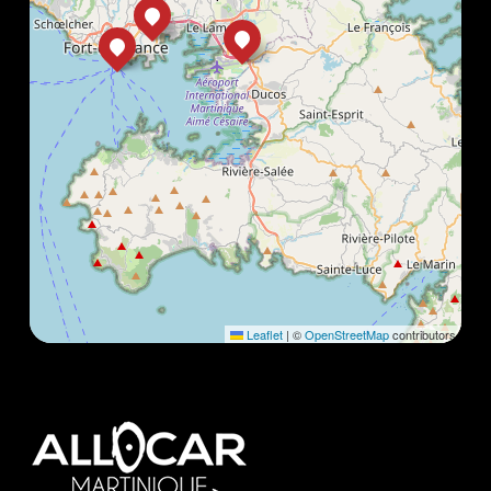
Leaflet
|
©
OpenStreetMap
contributors