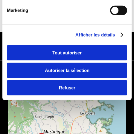
Marketing
Afficher les détails
MODES DE PAIEMENT
Tout autoriser
+
Autoriser la sélection
−
Refuser