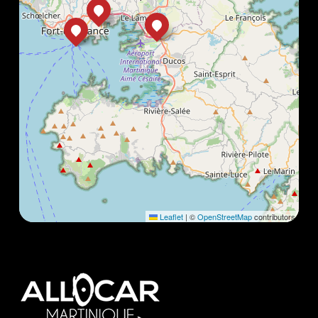
Leaflet
|
©
OpenStreetMap
contributors