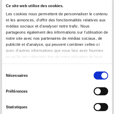
INCLUS À LA LOCATION
Ce site web utilise des cookies.
Les cookies nous permettent de personnaliser le contenu
et les annonces, d'offrir des fonctionnalités relatives aux
Killométrage illimité
médias sociaux et d'analyser notre trafic. Nous
Assurance tous risques (hors franchise)
partageons également des informations sur l'utilisation de
Carburant : plein à rendre plein
notre site avec nos partenaires de médias sociaux, de
CONDITIONS DE LOCATION
publicité et d'analyse, qui peuvent combiner celles-ci
avec d'autres informations que vous leur avez fournies
ou qu'ils ont collectées lors de votre utilisation de leurs
Age minimum :20 ans
services.
Années de permis :2 ans
ASSURANCE
Sélection
Nécessaires
du
consentement
Franchise :1000 €
Préférences
Caution :1000 €
Statistiques