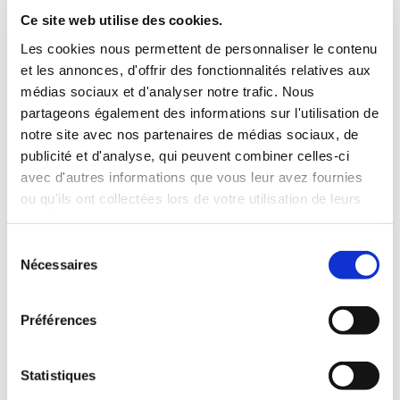
INCLUS À LA LOCATION
Ce site web utilise des cookies.
Les cookies nous permettent de personnaliser le contenu
et les annonces, d'offrir des fonctionnalités relatives aux
Killométrage illimité
médias sociaux et d'analyser notre trafic. Nous
Assurance tous risques (hors franchise)
partageons également des informations sur l'utilisation de
Carburant : plein à rendre plein
notre site avec nos partenaires de médias sociaux, de
CONDITIONS DE LOCATION
publicité et d'analyse, qui peuvent combiner celles-ci
avec d'autres informations que vous leur avez fournies
ou qu'ils ont collectées lors de votre utilisation de leurs
Age minimum :20 ans
services.
Années de permis :2 ans
ASSURANCE
Sélection
Nécessaires
du
consentement
Franchise :1000 €
Préférences
Caution :1000 €
Statistiques