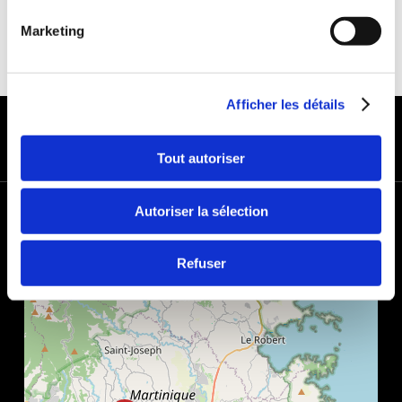
Marketing
Afficher les détails
MODES DE PAIEMENT
Tout autoriser
+
Autoriser la sélection
−
Refuser