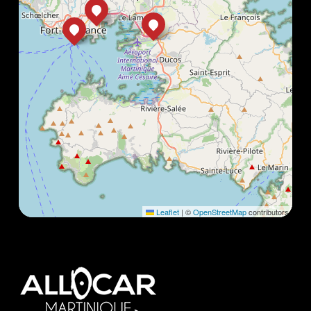
Leaflet
|
©
OpenStreetMap
contributors