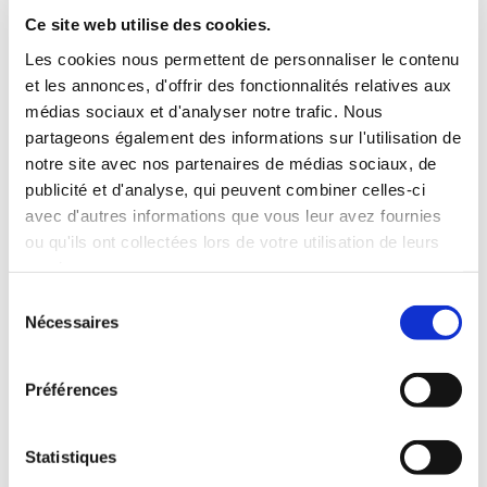
INCLUS À LA LOCATION
Ce site web utilise des cookies.
Les cookies nous permettent de personnaliser le contenu
et les annonces, d'offrir des fonctionnalités relatives aux
Killométrage illimité
médias sociaux et d'analyser notre trafic. Nous
Assurance tous risques (hors franchise)
partageons également des informations sur l'utilisation de
Carburant : plein à rendre plein
notre site avec nos partenaires de médias sociaux, de
CONDITIONS DE LOCATION
publicité et d'analyse, qui peuvent combiner celles-ci
avec d'autres informations que vous leur avez fournies
ou qu'ils ont collectées lors de votre utilisation de leurs
Age minimum :20 ans
services.
Années de permis :2 ans
ASSURANCE
Sélection
Nécessaires
du
consentement
Franchise :1000 €
Préférences
Caution :1000 €
Statistiques