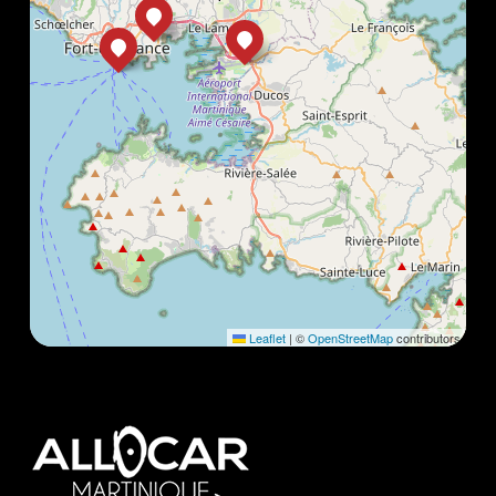
Leaflet
|
©
OpenStreetMap
contributors