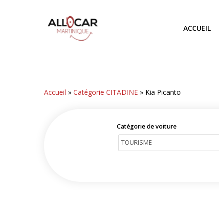
Skip
to
ACCUEIL
main
content
Accueil
»
Catégorie CITADINE
»
Kia Picanto
Catégorie de voiture