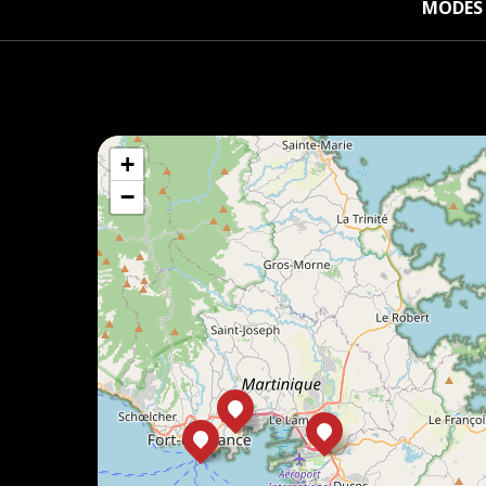
MODES 
+
−