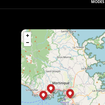
MODES 
+
−