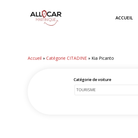
Skip
to
ACCUEIL
main
content
Accueil
»
Catégorie CITADINE
»
Kia Picanto
Catégorie de voiture