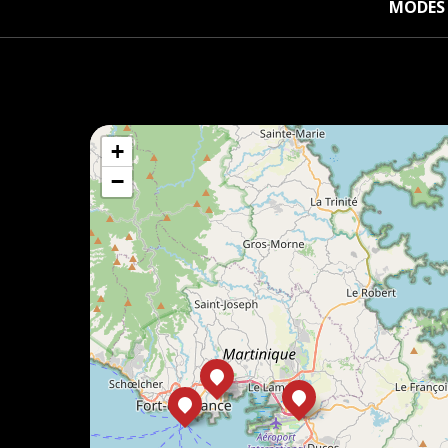
MODES 
+
−