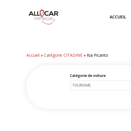
Skip
to
ACCUEIL
main
content
Accueil
»
Catégorie CITADINE
»
Kia Picanto
Catégorie de voiture