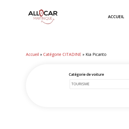
Skip
to
ACCUEIL
main
content
Accueil
»
Catégorie CITADINE
»
Kia Picanto
Catégorie de voiture