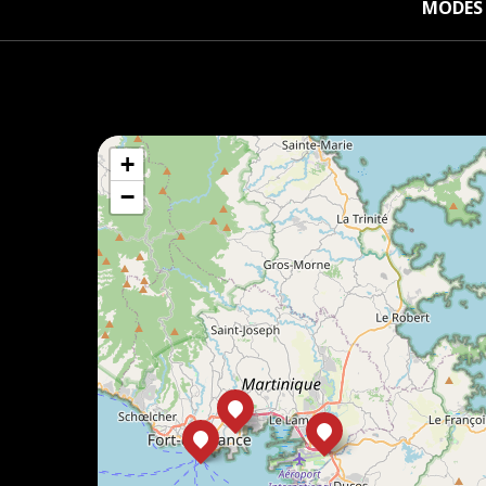
MODES 
+
−