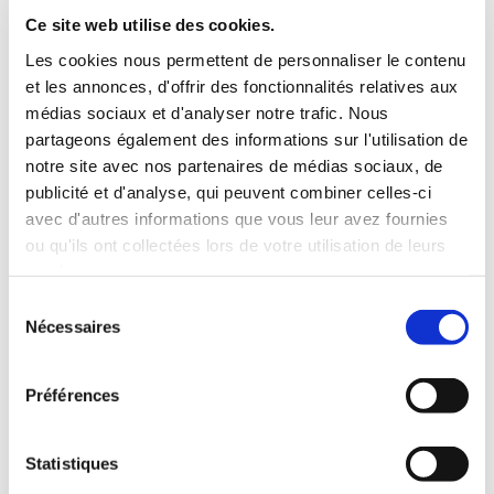
INCLUS À LA LOCATION
Ce site web utilise des cookies.
Les cookies nous permettent de personnaliser le contenu
et les annonces, d'offrir des fonctionnalités relatives aux
Killométrage illimité
médias sociaux et d'analyser notre trafic. Nous
Assurance tous risques (hors franchise)
partageons également des informations sur l'utilisation de
Carburant : plein à rendre plein
notre site avec nos partenaires de médias sociaux, de
CONDITIONS DE LOCATION
publicité et d'analyse, qui peuvent combiner celles-ci
avec d'autres informations que vous leur avez fournies
ou qu'ils ont collectées lors de votre utilisation de leurs
Age minimum :20 ans
services.
Années de permis :2 ans
ASSURANCE
Sélection
Nécessaires
du
consentement
Franchise :1000 €
Préférences
Caution :1000 €
Statistiques