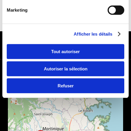
Marketing
Afficher les détails
MODES DE PAIEMENT
Tout autoriser
+
Autoriser la sélection
−
Refuser