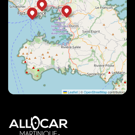
Leaflet
|
©
OpenStreetMap
contributors