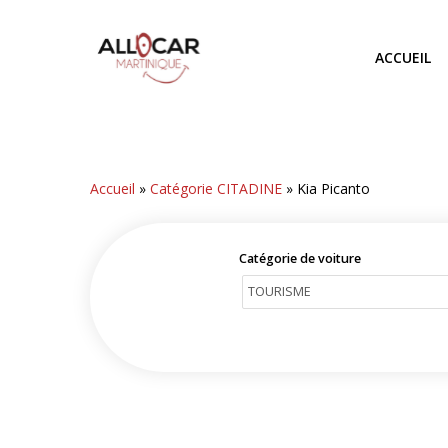
Skip
to
ACCUEIL
main
content
Accueil
»
Catégorie CITADINE
»
Kia Picanto
Catégorie de voiture