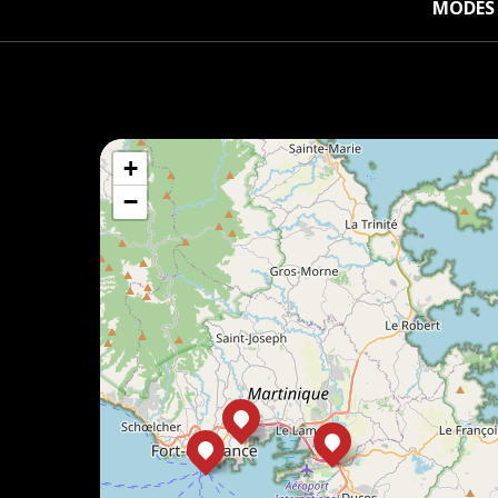
MODES 
+
−