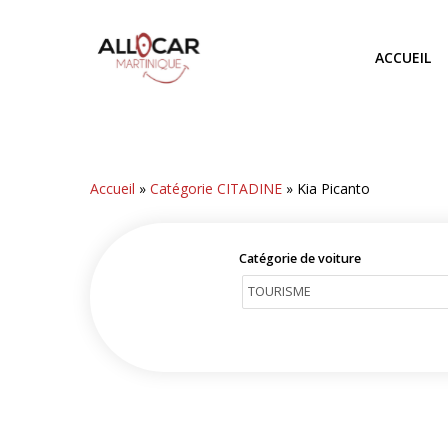
Skip
to
ACCUEIL
main
content
Accueil
»
Catégorie CITADINE
»
Kia Picanto
Catégorie de voiture