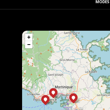
MODES 
+
−