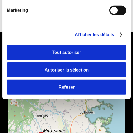
Marketing
Afficher les détails
MODES DE PAIEMENT
Tout autoriser
+
Autoriser la sélection
−
Refuser