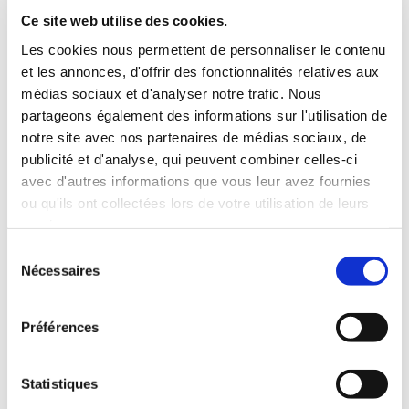
INCLUS À LA LOCATION
Ce site web utilise des cookies.
Les cookies nous permettent de personnaliser le contenu
et les annonces, d'offrir des fonctionnalités relatives aux
Killométrage illimité
médias sociaux et d'analyser notre trafic. Nous
Assurance tous risques (hors franchise)
partageons également des informations sur l'utilisation de
Carburant : plein à rendre plein
notre site avec nos partenaires de médias sociaux, de
CONDITIONS DE LOCATION
publicité et d'analyse, qui peuvent combiner celles-ci
avec d'autres informations que vous leur avez fournies
ou qu'ils ont collectées lors de votre utilisation de leurs
Age minimum :20 ans
services.
Années de permis :2 ans
ASSURANCE
Sélection
Nécessaires
du
consentement
Franchise :1000 €
Préférences
Caution :1000 €
Statistiques