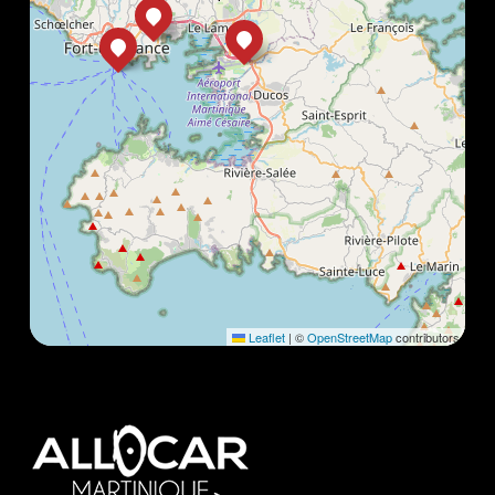
Leaflet
|
©
OpenStreetMap
contributors