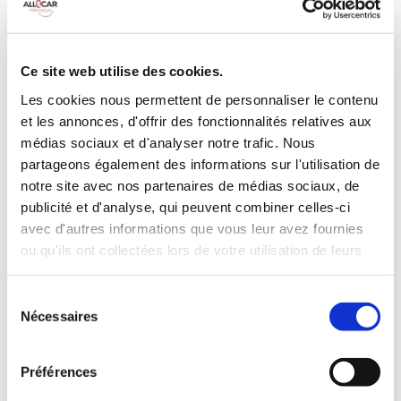
MANUELLE
Climatisation
Diesel
9 Personnes
100 CV
BLUETOOTH
Ce site web utilise des cookies.
Radar de recul
Les cookies nous permettent de personnaliser le contenu
et les annonces, d'offrir des fonctionnalités relatives aux
INCLUS À LA LOCATION
médias sociaux et d'analyser notre trafic. Nous
partageons également des informations sur l'utilisation de
Killométrage illimité
notre site avec nos partenaires de médias sociaux, de
Assurance tous risques (hors franchise)
publicité et d'analyse, qui peuvent combiner celles-ci
avec d'autres informations que vous leur avez fournies
Carburant : plein à rendre plein
CONDITIONS DE LOCATION
ou qu'ils ont collectées lors de votre utilisation de leurs
services.
Sélection
Age minimum :20 ans
Nécessaires
du
Années de permis :2 ans
consentement
ASSURANCE
Préférences