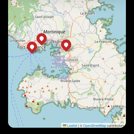
Leaflet
|
©
OpenStreetMap
contributors