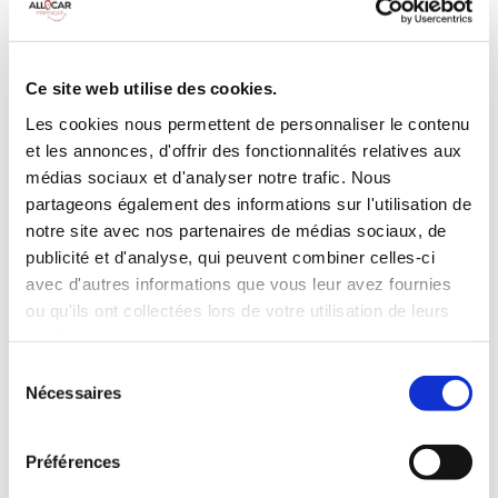
MANUELLE
Climatisation
Diesel
9 Personnes
100 CV
BLUETOOTH
Ce site web utilise des cookies.
Radar de recul
Les cookies nous permettent de personnaliser le contenu
et les annonces, d'offrir des fonctionnalités relatives aux
INCLUS À LA LOCATION
médias sociaux et d'analyser notre trafic. Nous
partageons également des informations sur l'utilisation de
Killométrage illimité
notre site avec nos partenaires de médias sociaux, de
Assurance tous risques (hors franchise)
publicité et d'analyse, qui peuvent combiner celles-ci
avec d'autres informations que vous leur avez fournies
Carburant : plein à rendre plein
CONDITIONS DE LOCATION
ou qu'ils ont collectées lors de votre utilisation de leurs
services.
Sélection
Age minimum :20 ans
Nécessaires
du
Années de permis :2 ans
consentement
ASSURANCE
Préférences