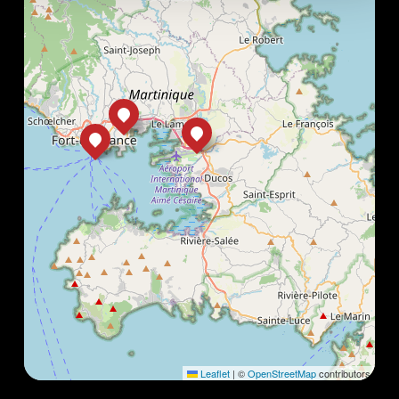
Leaflet
|
©
OpenStreetMap
contributors