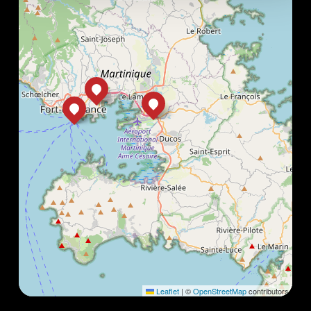
Leaflet
|
©
OpenStreetMap
contributors