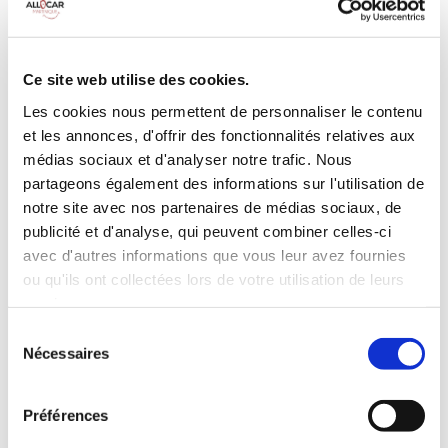
MANUELLE
Climatisation
Diesel
9 Personnes
100 CV
BLUETOOTH
Ce site web utilise des cookies.
Radar de recul
Les cookies nous permettent de personnaliser le contenu
et les annonces, d'offrir des fonctionnalités relatives aux
INCLUS À LA LOCATION
médias sociaux et d'analyser notre trafic. Nous
partageons également des informations sur l'utilisation de
Killométrage illimité
notre site avec nos partenaires de médias sociaux, de
Assurance tous risques (hors franchise)
publicité et d'analyse, qui peuvent combiner celles-ci
avec d'autres informations que vous leur avez fournies
Carburant : plein à rendre plein
CONDITIONS DE LOCATION
ou qu'ils ont collectées lors de votre utilisation de leurs
services.
Sélection
Age minimum :20 ans
Nécessaires
du
Années de permis :2 ans
consentement
ASSURANCE
Préférences