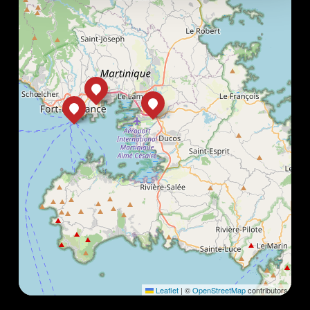
Leaflet
|
©
OpenStreetMap
contributors