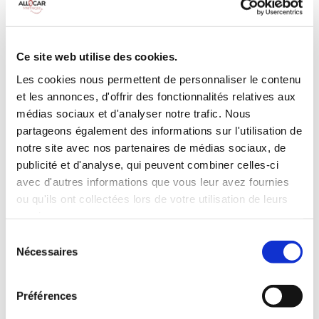
MANUELLE
Climatisation
Diesel
9 Personnes
100 CV
BLUETOOTH
Ce site web utilise des cookies.
Radar de recul
Les cookies nous permettent de personnaliser le contenu
et les annonces, d'offrir des fonctionnalités relatives aux
INCLUS À LA LOCATION
médias sociaux et d'analyser notre trafic. Nous
partageons également des informations sur l'utilisation de
Killométrage illimité
notre site avec nos partenaires de médias sociaux, de
Assurance tous risques (hors franchise)
publicité et d'analyse, qui peuvent combiner celles-ci
avec d'autres informations que vous leur avez fournies
Carburant : plein à rendre plein
CONDITIONS DE LOCATION
ou qu'ils ont collectées lors de votre utilisation de leurs
services.
Sélection
Age minimum :20 ans
Nécessaires
du
Années de permis :2 ans
consentement
ASSURANCE
Préférences