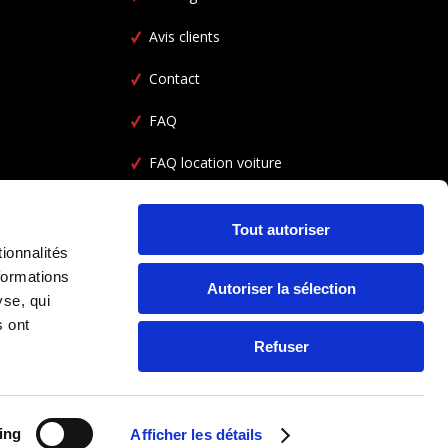
Avis clients
Contact
FAQ
FAQ location voiture
CGV
Tout autoriser
ionnalités
formations
Autoriser la sélection
yse, qui
s ont
Refuser
ing
Afficher les détails
SUIVEZ NOUS