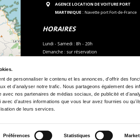
AGENCE LOCATION DE VOITURE PORT
:
MARTINIQUE
Navette port Fort-de-France
HORAIRES
Lundi - Samedi : 8h - 20h
Dimanche : sur réservation
CONTACT
okies.
t de personnaliser le contenu et les annonces, d'offrir des fonct
Téléphone : 05 96 02 03 23
ux et d'analyser notre trafic. Nous partageons également des in
Email : allocarmartinique@gmail.com
site avec nos partenaires de médias sociaux, de publicité et d'anal
contributors
 avec d'autres informations que vous leur avez fournies ou qu'il
Appel whatsapp
lisation de leurs services.
Préférences
Statistiques
Market
s générales de location
Mentions légales
et
Politique de cookies