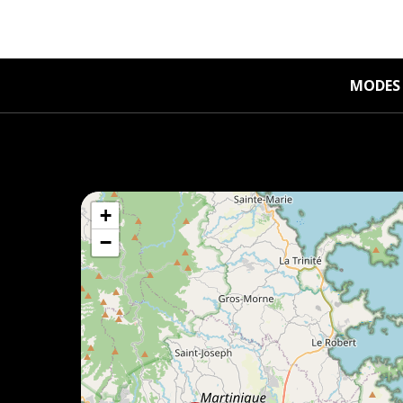
MODES 
+
−