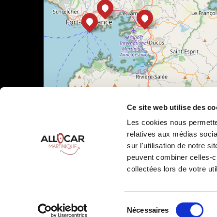
Ce site web utilise des co
Les cookies nous permetten
relatives aux médias socia
sur l'utilisation de notre 
Leaflet
|
©
OpenStreetMap
peuvent combiner celles-ci
collectées lors de votre uti
Sélection
Nécessaires
Allocar Martinique ©
2026
Tous droits réservés
Condition
du