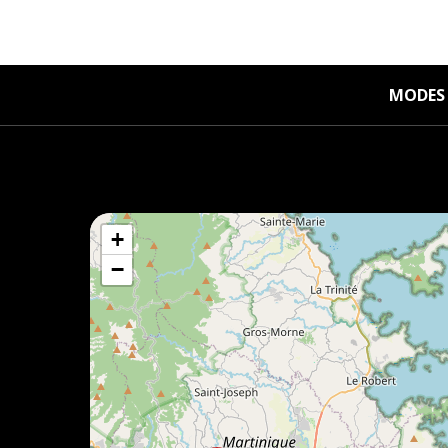
MODES 
+
−