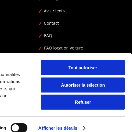
Avis clients
Contact
FAQ
FAQ location voiture
CGV
Tout autoriser
ionnalités
formations
Autoriser la sélection
yse, qui
s ont
Refuser
ing
Afficher les détails
SUIVEZ NOUS