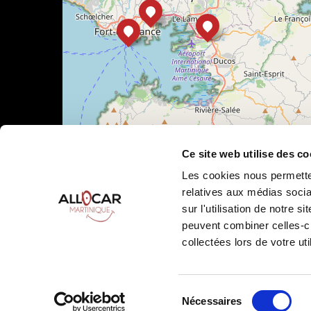
Ce site web utilise des co
Les cookies nous permetten
relatives aux médias socia
sur l'utilisation de notre 
Leaflet
|
©
OpenStreetMap
peuvent combiner celles-ci
collectées lors de votre uti
Sélection
Nécessaires
Allocar Martinique ©
2026
Tous droits réservés
Condition
du