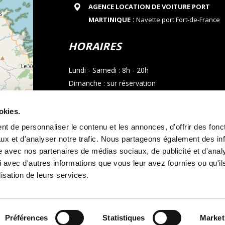
AGENCE LOCATION DE VOITURE PORT
:
MARTINIQUE
Navette port Fort-de-France
HORAIRES
Lundi - Samedi : 8h - 20h
Dimanche : sur réservation
CONTACT
okies.
t de personnaliser le contenu et les annonces, d'offrir des fonct
Téléphone : 05 96 02 03 23
ux et d'analyser notre trafic. Nous partageons également des in
Email : allocarmartinique@gmail.com
site avec nos partenaires de médias sociaux, de publicité et d'anal
contributors
 avec d'autres informations que vous leur avez fournies ou qu'il
Appel whatsapp
lisation de leurs services.
Préférences
Statistiques
Market
s générales de location
Mentions légales
et
Politique de cookies