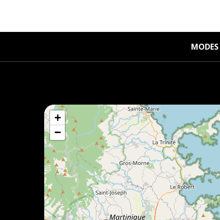
MODES 
+
−