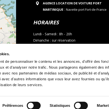
AGENCE LOCATION DE VOITURE PORT
:
MARTINIQUE
Navette port Fort-de-France
HORAIRES
Lundi - Samedi : 8h - 20h
Dimanche : sur réservation
CONTACT
okies.
t de personnaliser le contenu et les annonces, d'offrir des fonct
Téléphone : 05 96 02 03 23
ux et d'analyser notre trafic. Nous partageons également des in
Email : allocarmartinique@gmail.com
site avec nos partenaires de médias sociaux, de publicité et d'anal
contributors
 avec d'autres informations que vous leur avez fournies ou qu'il
Appel whatsapp
lisation de leurs services.
Préférences
Statistiques
Market
s générales de location
Mentions légales
et
Politique de cookies