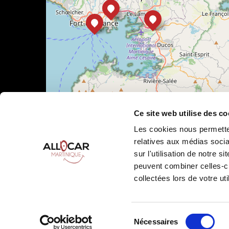
Ce site web utilise des co
Les cookies nous permetten
relatives aux médias socia
sur l'utilisation de notre 
Leaflet
|
©
OpenStreetMap
peuvent combiner celles-ci
collectées lors de votre uti
Sélection
Nécessaires
Allocar Martinique ©
2026
Tous droits réservés
Condition
du