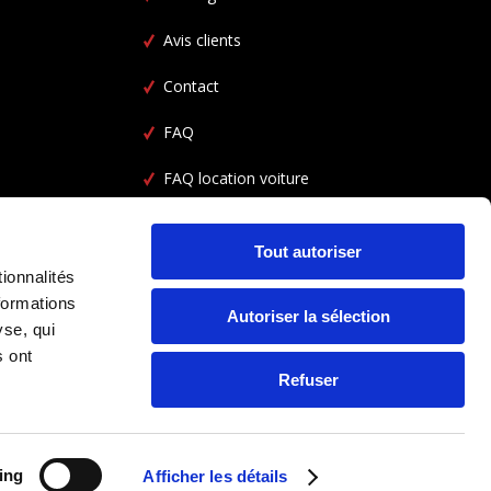
Avis clients
Contact
FAQ
FAQ location voiture
CGV
Tout autoriser
ionnalités
formations
Autoriser la sélection
yse, qui
s ont
Refuser
ing
Afficher les détails
SUIVEZ NOUS