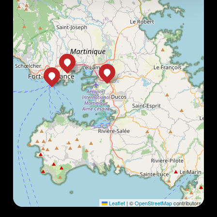
Leaflet
|
©
OpenStreetMap
contributors