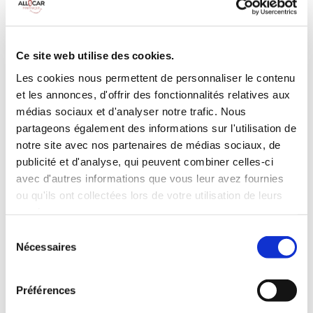
MANUELLE
Climatisation
Diesel
9 Personnes
100 CV
BLUETOOTH
Ce site web utilise des cookies.
Radar de recul
Les cookies nous permettent de personnaliser le contenu
et les annonces, d'offrir des fonctionnalités relatives aux
INCLUS À LA LOCATION
médias sociaux et d'analyser notre trafic. Nous
partageons également des informations sur l'utilisation de
Killométrage illimité
notre site avec nos partenaires de médias sociaux, de
Assurance tous risques (hors franchise)
publicité et d'analyse, qui peuvent combiner celles-ci
avec d'autres informations que vous leur avez fournies
Carburant : plein à rendre plein
CONDITIONS DE LOCATION
ou qu'ils ont collectées lors de votre utilisation de leurs
services.
Sélection
Age minimum :20 ans
Nécessaires
du
Années de permis :2 ans
consentement
ASSURANCE
Préférences