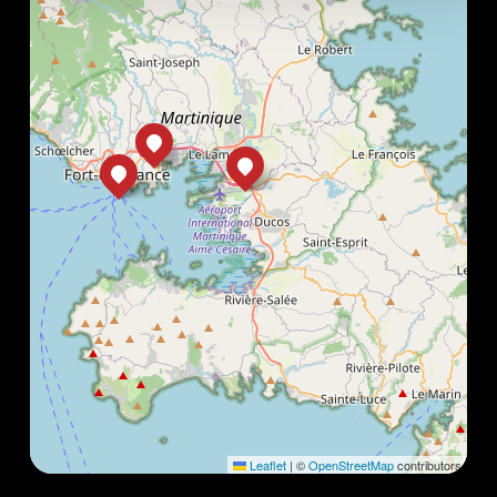
Leaflet
|
©
OpenStreetMap
contributors