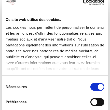
MANUELLE
Climatisation
Diesel
9 Personnes
100 CV
BLUETOOTH
Ce site web utilise des cookies.
Radar de recul
Les cookies nous permettent de personnaliser le contenu
et les annonces, d'offrir des fonctionnalités relatives aux
INCLUS À LA LOCATION
médias sociaux et d'analyser notre trafic. Nous
partageons également des informations sur l'utilisation de
Killométrage illimité
notre site avec nos partenaires de médias sociaux, de
Assurance tous risques (hors franchise)
publicité et d'analyse, qui peuvent combiner celles-ci
avec d'autres informations que vous leur avez fournies
Carburant : plein à rendre plein
CONDITIONS DE LOCATION
ou qu'ils ont collectées lors de votre utilisation de leurs
services.
Sélection
Age minimum :20 ans
Nécessaires
du
Années de permis :2 ans
consentement
ASSURANCE
Préférences