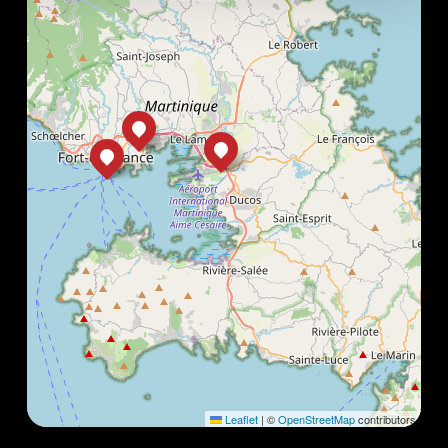
Leaflet
|
©
OpenStreetMap
contributors