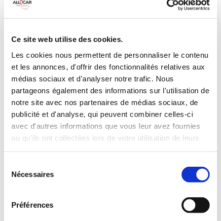
MANUELLE
Climatisation
Diesel
9 Personnes
100 CV
BLUETOOTH
Ce site web utilise des cookies.
Radar de recul
Les cookies nous permettent de personnaliser le contenu
et les annonces, d'offrir des fonctionnalités relatives aux
INCLUS À LA LOCATION
médias sociaux et d'analyser notre trafic. Nous
partageons également des informations sur l'utilisation de
Killométrage illimité
notre site avec nos partenaires de médias sociaux, de
Assurance tous risques (hors franchise)
publicité et d'analyse, qui peuvent combiner celles-ci
avec d'autres informations que vous leur avez fournies
Carburant : plein à rendre plein
CONDITIONS DE LOCATION
ou qu'ils ont collectées lors de votre utilisation de leurs
services.
Sélection
Age minimum :20 ans
Nécessaires
du
Années de permis :2 ans
consentement
ASSURANCE
Préférences