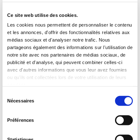
5 Personnes
130 CV
BLUETOOTH
Ce site web utilise des cookies.
INCLUS À LA LOCATION
Les cookies nous permettent de personnaliser le contenu
et les annonces, d'offrir des fonctionnalités relatives aux
médias sociaux et d'analyser notre trafic. Nous
Killométrage illimité
partageons également des informations sur l'utilisation de
Assurance tous risques (hors franchise)
notre site avec nos partenaires de médias sociaux, de
Carburant : plein à rendre plein
publicité et d'analyse, qui peuvent combiner celles-ci
CONDITIONS DE LOCATION
avec d'autres informations que vous leur avez fournies
ou qu'ils ont collectées lors de votre utilisation de leurs
services.
Age minimum :20 ans
Sélection
Années de permis :2 ans
Nécessaires
du
ASSURANCE
consentement
Préférences
Franchise :1500 €
Caution :1500 €
Statistiques