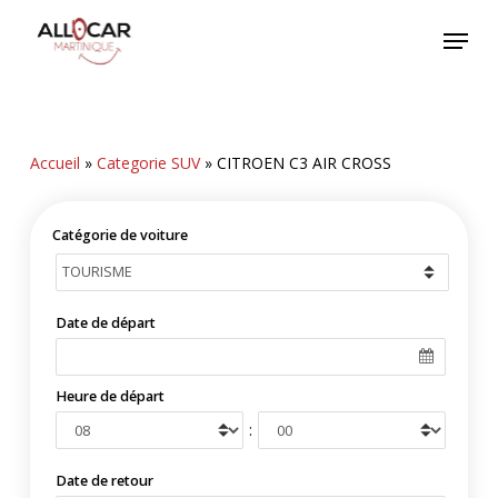
Skip
Menu
to
main
content
Accueil
»
Categorie SUV
»
CITROEN C3 AIR CROSS
Catégorie de voiture
Date de départ
Heure de départ
:
Date de retour