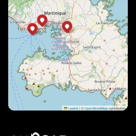
Leaflet
|
©
OpenStreetMap
contributors