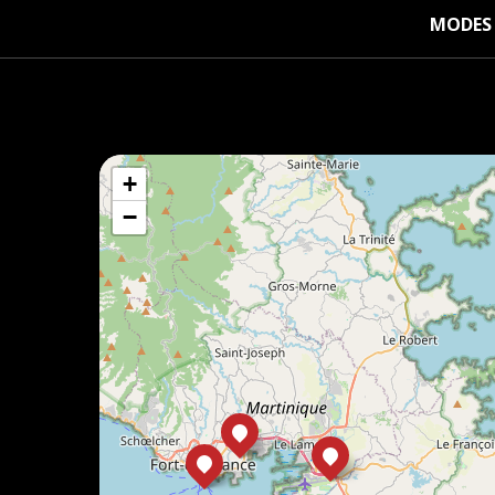
MODES 
+
−