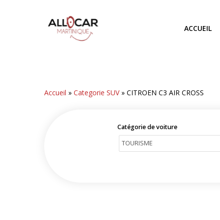
Skip
to
ACCUEIL
main
content
Accueil
»
Categorie SUV
»
CITROEN C3 AIR CROSS
Catégorie de voiture