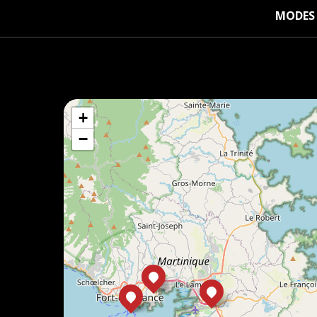
MODES 
+
−