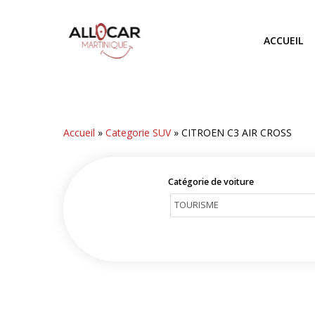
Skip
to
ACCUEIL
main
content
Accueil
»
Categorie SUV
»
CITROEN C3 AIR CROSS
Catégorie de voiture