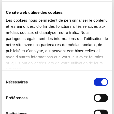
5 Personnes
130 CV
BLUETOOTH
Ce site web utilise des cookies.
INCLUS À LA LOCATION
Les cookies nous permettent de personnaliser le contenu
et les annonces, d'offrir des fonctionnalités relatives aux
médias sociaux et d'analyser notre trafic. Nous
Killométrage illimité
partageons également des informations sur l'utilisation de
Assurance tous risques (hors franchise)
notre site avec nos partenaires de médias sociaux, de
Carburant : plein à rendre plein
publicité et d'analyse, qui peuvent combiner celles-ci
CONDITIONS DE LOCATION
avec d'autres informations que vous leur avez fournies
ou qu'ils ont collectées lors de votre utilisation de leurs
services.
Age minimum :20 ans
Sélection
Années de permis :2 ans
Nécessaires
du
ASSURANCE
consentement
Préférences
Franchise :1500 €
Caution :1500 €
Statistiques