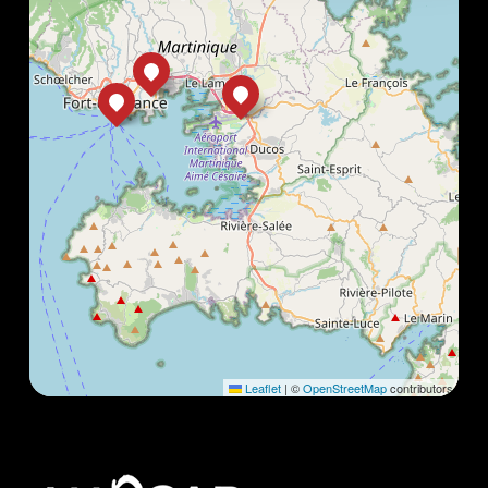
Leaflet
|
©
OpenStreetMap
contributors