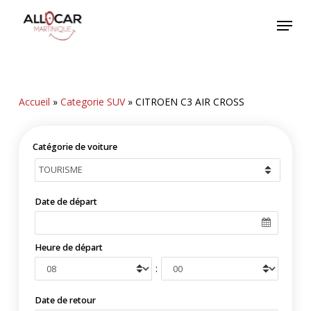
Skip
Menu
to
main
content
Accueil
»
Categorie SUV
»
CITROEN C3 AIR CROSS
Catégorie de voiture
Date de départ
Heure de départ
:
Date de retour