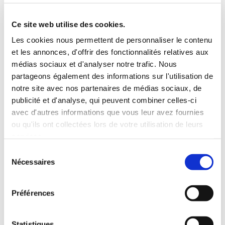
5 Personnes
130 CV
BLUETOOTH
Ce site web utilise des cookies.
INCLUS À LA LOCATION
Les cookies nous permettent de personnaliser le contenu
et les annonces, d'offrir des fonctionnalités relatives aux
médias sociaux et d'analyser notre trafic. Nous
Killométrage illimité
partageons également des informations sur l'utilisation de
Assurance tous risques (hors franchise)
notre site avec nos partenaires de médias sociaux, de
Carburant : plein à rendre plein
publicité et d'analyse, qui peuvent combiner celles-ci
CONDITIONS DE LOCATION
avec d'autres informations que vous leur avez fournies
ou qu'ils ont collectées lors de votre utilisation de leurs
services.
Age minimum :20 ans
Sélection
Années de permis :2 ans
Nécessaires
du
ASSURANCE
consentement
Préférences
Franchise :1500 €
Caution :1500 €
Statistiques