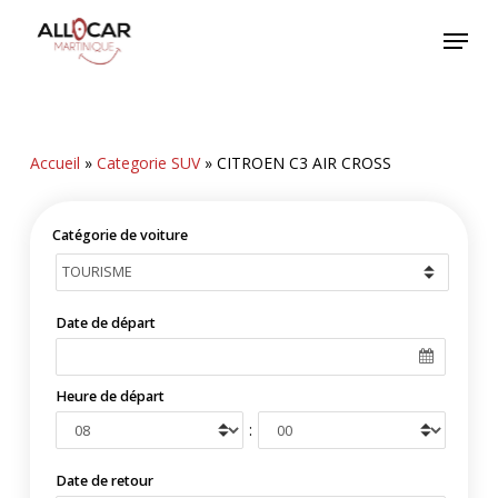
Skip
Menu
to
main
content
Accueil
»
Categorie SUV
»
CITROEN C3 AIR CROSS
Catégorie de voiture
Date de départ
Heure de départ
:
Date de retour