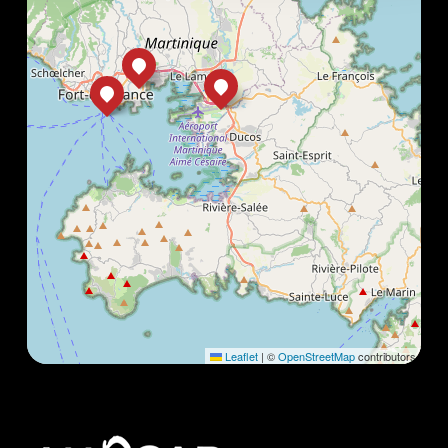
Leaflet
|
©
OpenStreetMap
contributors