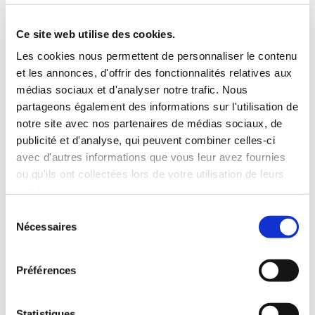
5 Personnes
130 CV
BLUETOOTH
Ce site web utilise des cookies.
INCLUS À LA LOCATION
Les cookies nous permettent de personnaliser le contenu
et les annonces, d'offrir des fonctionnalités relatives aux
médias sociaux et d'analyser notre trafic. Nous
Killométrage illimité
partageons également des informations sur l'utilisation de
Assurance tous risques (hors franchise)
notre site avec nos partenaires de médias sociaux, de
Carburant : plein à rendre plein
publicité et d'analyse, qui peuvent combiner celles-ci
CONDITIONS DE LOCATION
avec d'autres informations que vous leur avez fournies
ou qu'ils ont collectées lors de votre utilisation de leurs
services.
Age minimum :20 ans
Sélection
Années de permis :2 ans
Nécessaires
du
ASSURANCE
consentement
Préférences
Franchise :1500 €
Caution :1500 €
Statistiques