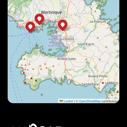
Leaflet
|
©
OpenStreetMap
contributors