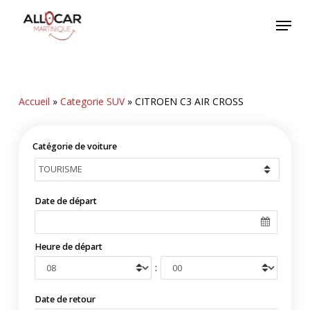
Skip
Menu
to
main
content
Accueil
»
Categorie SUV
»
CITROEN C3 AIR CROSS
Catégorie de voiture
Date de départ
Heure de départ
:
Date de retour