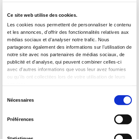
5 Personnes
130 CV
BLUETOOTH
Ce site web utilise des cookies.
INCLUS À LA LOCATION
Les cookies nous permettent de personnaliser le contenu
et les annonces, d'offrir des fonctionnalités relatives aux
médias sociaux et d'analyser notre trafic. Nous
Killométrage illimité
partageons également des informations sur l'utilisation de
Assurance tous risques (hors franchise)
notre site avec nos partenaires de médias sociaux, de
Carburant : plein à rendre plein
publicité et d'analyse, qui peuvent combiner celles-ci
CONDITIONS DE LOCATION
avec d'autres informations que vous leur avez fournies
ou qu'ils ont collectées lors de votre utilisation de leurs
services.
Age minimum :20 ans
Sélection
Années de permis :2 ans
Nécessaires
du
ASSURANCE
consentement
Préférences
Franchise :1500 €
Caution :1500 €
Statistiques