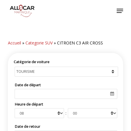
Skip
Menu
to
main
content
Accueil
»
Categorie SUV
»
CITROEN C3 AIR CROSS
Catégorie de voiture
Date de départ
Heure de départ
:
Date de retour