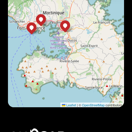
Leaflet
|
©
OpenStreetMap
contributors