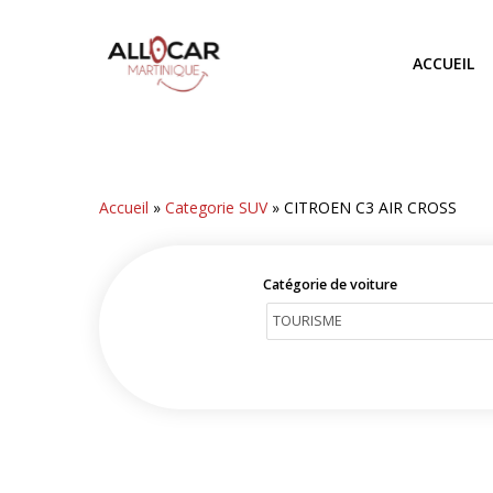
Skip
to
ACCUEIL
main
content
Accueil
»
Categorie SUV
»
CITROEN C3 AIR CROSS
Catégorie de voiture