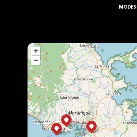
MODES 
+
−