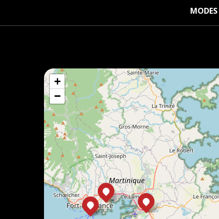
MODES 
+
−