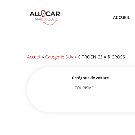
Skip
to
ACCUEIL
main
content
Accueil
»
Categorie SUV
»
CITROEN C3 AIR CROSS
Catégorie de voiture