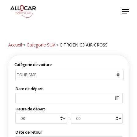
Skip
Menu
to
main
content
Accueil
»
Categorie SUV
»
CITROEN C3 AIR CROSS
Catégorie de voiture
Date de départ
Heure de départ
:
Date de retour