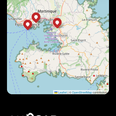
Leaflet
|
©
OpenStreetMap
contributors