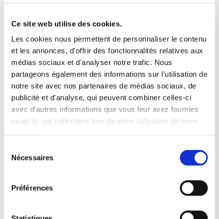
5 Personnes
130 CV
BLUETOOTH
Ce site web utilise des cookies.
INCLUS À LA LOCATION
Les cookies nous permettent de personnaliser le contenu
et les annonces, d'offrir des fonctionnalités relatives aux
médias sociaux et d'analyser notre trafic. Nous
Killométrage illimité
partageons également des informations sur l'utilisation de
Assurance tous risques (hors franchise)
notre site avec nos partenaires de médias sociaux, de
Carburant : plein à rendre plein
publicité et d'analyse, qui peuvent combiner celles-ci
CONDITIONS DE LOCATION
avec d'autres informations que vous leur avez fournies
ou qu'ils ont collectées lors de votre utilisation de leurs
services.
Age minimum :20 ans
Sélection
Années de permis :2 ans
Nécessaires
du
ASSURANCE
consentement
Préférences
Franchise :1500 €
Caution :1500 €
Statistiques