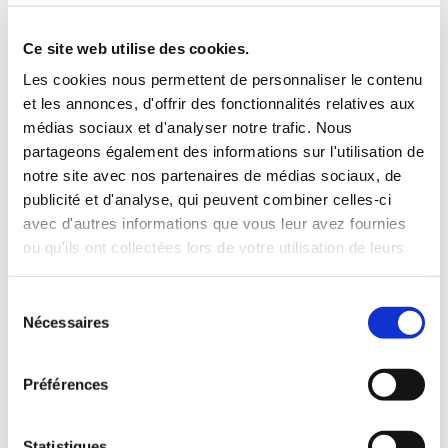
5 Personnes
130 CV
BLUETOOTH
Ce site web utilise des cookies.
INCLUS À LA LOCATION
Les cookies nous permettent de personnaliser le contenu
et les annonces, d'offrir des fonctionnalités relatives aux
médias sociaux et d'analyser notre trafic. Nous
Killométrage illimité
partageons également des informations sur l'utilisation de
Assurance tous risques (hors franchise)
notre site avec nos partenaires de médias sociaux, de
Carburant : plein à rendre plein
publicité et d'analyse, qui peuvent combiner celles-ci
CONDITIONS DE LOCATION
avec d'autres informations que vous leur avez fournies
ou qu'ils ont collectées lors de votre utilisation de leurs
services.
Age minimum :20 ans
Sélection
Années de permis :2 ans
Nécessaires
du
ASSURANCE
consentement
Préférences
Franchise :1500 €
Caution :1500 €
Statistiques