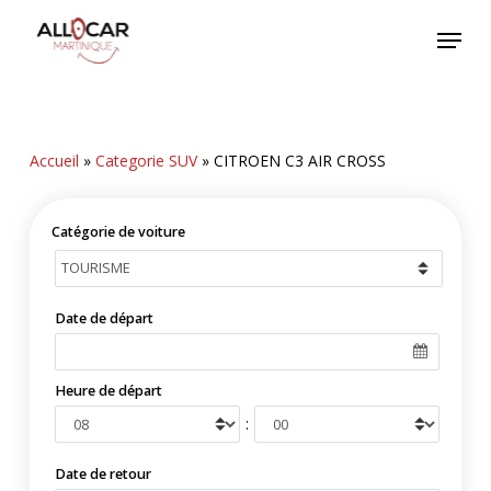
Skip
Menu
to
main
content
Accueil
»
Categorie SUV
»
CITROEN C3 AIR CROSS
Catégorie de voiture
Date de départ
Heure de départ
:
Date de retour