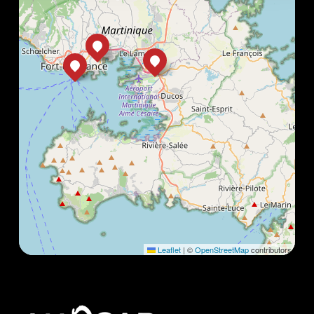
Leaflet
|
©
OpenStreetMap
contributors