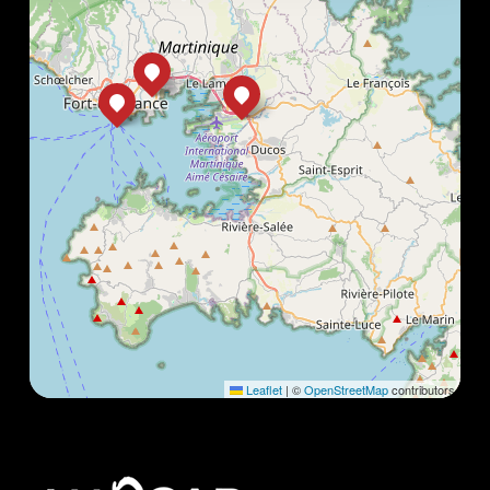
Leaflet
|
©
OpenStreetMap
contributors