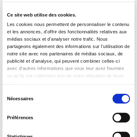
5 Personnes
130 CV
BLUETOOTH
Ce site web utilise des cookies.
INCLUS À LA LOCATION
Les cookies nous permettent de personnaliser le contenu
et les annonces, d'offrir des fonctionnalités relatives aux
médias sociaux et d'analyser notre trafic. Nous
Killométrage illimité
partageons également des informations sur l'utilisation de
Assurance tous risques (hors franchise)
notre site avec nos partenaires de médias sociaux, de
Carburant : plein à rendre plein
publicité et d'analyse, qui peuvent combiner celles-ci
CONDITIONS DE LOCATION
avec d'autres informations que vous leur avez fournies
ou qu'ils ont collectées lors de votre utilisation de leurs
services.
Age minimum :20 ans
Sélection
Années de permis :2 ans
Nécessaires
du
ASSURANCE
consentement
Préférences
Franchise :1500 €
Caution :1500 €
Statistiques