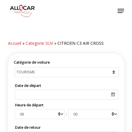
Skip
Menu
to
main
content
Accueil
»
Categorie SUV
»
CITROEN C3 AIR CROSS
Catégorie de voiture
Date de départ
Heure de départ
:
Date de retour