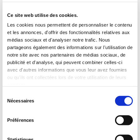
5 Personnes
130 CV
BLUETOOTH
Ce site web utilise des cookies.
INCLUS À LA LOCATION
Les cookies nous permettent de personnaliser le contenu
et les annonces, d'offrir des fonctionnalités relatives aux
médias sociaux et d'analyser notre trafic. Nous
Killométrage illimité
partageons également des informations sur l'utilisation de
Assurance tous risques (hors franchise)
notre site avec nos partenaires de médias sociaux, de
Carburant : plein à rendre plein
publicité et d'analyse, qui peuvent combiner celles-ci
CONDITIONS DE LOCATION
avec d'autres informations que vous leur avez fournies
ou qu'ils ont collectées lors de votre utilisation de leurs
services.
Age minimum :20 ans
Sélection
Années de permis :2 ans
Nécessaires
du
ASSURANCE
consentement
Préférences
Franchise :1500 €
Caution :1500 €
Statistiques