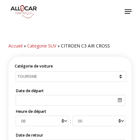
Skip
Menu
to
main
content
Accueil
»
Categorie SUV
»
CITROEN C3 AIR CROSS
Catégorie de voiture
Date de départ
Heure de départ
:
Date de retour