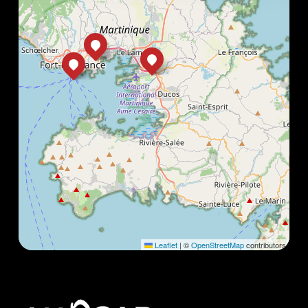
Leaflet
|
©
OpenStreetMap
contributors