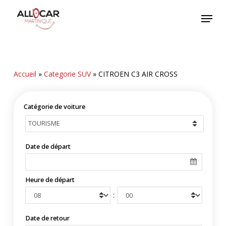
Skip
Menu
to
main
content
Accueil
»
Categorie SUV
»
CITROEN C3 AIR CROSS
Catégorie de voiture
Date de départ
Heure de départ
:
Date de retour