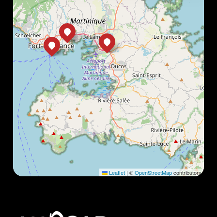
Leaflet
|
©
OpenStreetMap
contributors