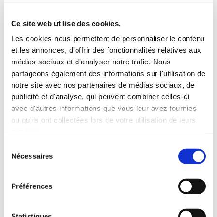
5 Personnes
130 CV
BLUETOOTH
Ce site web utilise des cookies.
INCLUS À LA LOCATION
Les cookies nous permettent de personnaliser le contenu
et les annonces, d'offrir des fonctionnalités relatives aux
médias sociaux et d'analyser notre trafic. Nous
Killométrage illimité
partageons également des informations sur l'utilisation de
Assurance tous risques (hors franchise)
notre site avec nos partenaires de médias sociaux, de
Carburant : plein à rendre plein
publicité et d'analyse, qui peuvent combiner celles-ci
CONDITIONS DE LOCATION
avec d'autres informations que vous leur avez fournies
ou qu'ils ont collectées lors de votre utilisation de leurs
services.
Age minimum :20 ans
Sélection
Années de permis :2 ans
Nécessaires
du
ASSURANCE
consentement
Préférences
Franchise :1500 €
Caution :1500 €
Statistiques