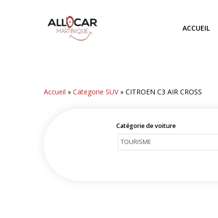
Skip
to
ACCUEIL
main
content
Accueil
»
Categorie SUV
»
CITROEN C3 AIR CROSS
Catégorie de voiture