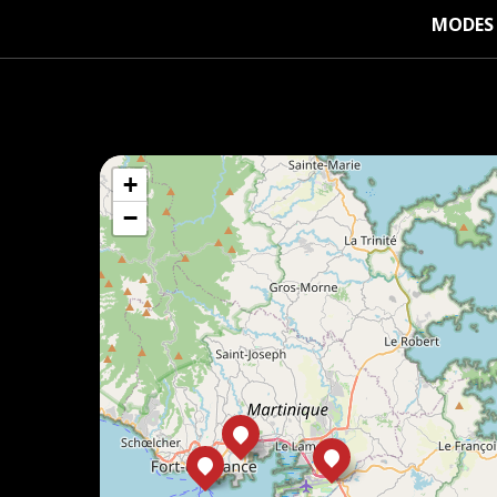
MODES 
+
−