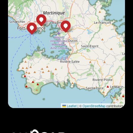
Leaflet
|
©
OpenStreetMap
contributors