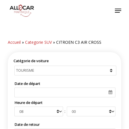
Skip
Menu
to
main
content
Accueil
»
Categorie SUV
»
CITROEN C3 AIR CROSS
Catégorie de voiture
Date de départ
Heure de départ
:
Date de retour