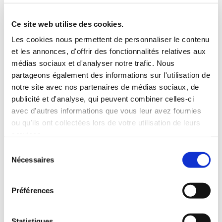
5 Personnes
130 CV
BLUETOOTH
Ce site web utilise des cookies.
INCLUS À LA LOCATION
Les cookies nous permettent de personnaliser le contenu
et les annonces, d'offrir des fonctionnalités relatives aux
médias sociaux et d'analyser notre trafic. Nous
Killométrage illimité
partageons également des informations sur l'utilisation de
Assurance tous risques (hors franchise)
notre site avec nos partenaires de médias sociaux, de
Carburant : plein à rendre plein
publicité et d'analyse, qui peuvent combiner celles-ci
CONDITIONS DE LOCATION
avec d'autres informations que vous leur avez fournies
ou qu'ils ont collectées lors de votre utilisation de leurs
services.
Age minimum :20 ans
Sélection
Années de permis :2 ans
Nécessaires
du
ASSURANCE
consentement
Préférences
Franchise :1500 €
Caution :1500 €
Statistiques